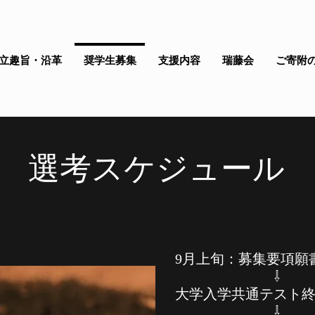
立趣旨・沿革
奨学生募集
支援内容
瑞藤会
ご寄附
​選考スケジュール
9月上旬：募集要項願
⇩
大学入学共通テスト
⇩