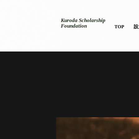
​Kuroda Scholarship
Foundation
TOP
設