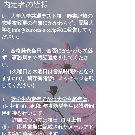
内定者の皆様
1. 大学入学共通テスト後、
願書記載の
志望校変更の有無にかかわらず
、受験大
学を
info@kuroda-s.or.jp
宛に
報告してく
ださい。
2.
合格発表当日、
合否にかかわらず必
ず
、事務局まで電話連絡をしてくださ
い。
​ （火曜日と木曜日は営業時間外となり
ますので、留守番電話にメッセージを残
してください）
3.
奨学生内定者でかつ大学合格者は
、
3月中旬頃に令和5年度新奨学生保護者同
伴面接を行います。
詳細については後日（3月上旬
頃）、応募書類に記載されたメールアド
レス宛に連絡いたします。