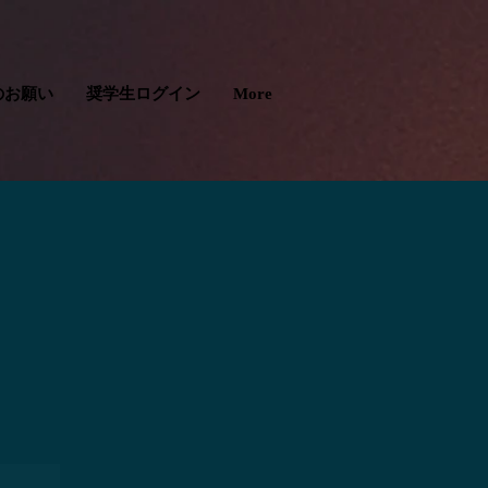
のお願い
奨学生ログイン
More